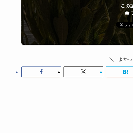
この
よかっ