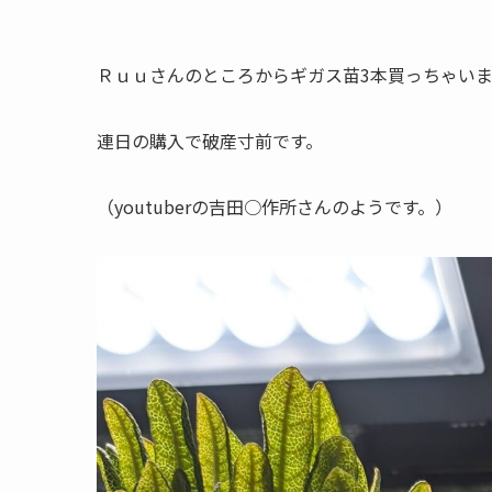
Ｒｕｕさんのところからギガス苗3本買っちゃい
連日の購入で破産寸前です。
（youtuberの吉田○作所さんのようです。）