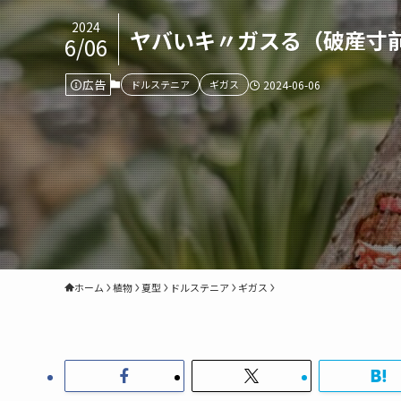
2024
ヤバいキ〃ガスる（破産寸
6/06
広告
ドルステニア
ギガス
2024-06-06
ホーム
植物
夏型
ドルステニア
ギガス