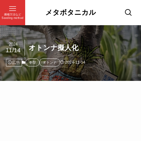
メタボタニカル
播種方法など
Seeding method
2024
オトンナ擬人化
11/14
広告
2024-11-14
冬型
オトンナ