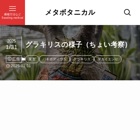
メタボタニカル
播種方法など
Seeding method
2025
グラキリスの様子（ちょい考察）
1/31
広告
夏型
パキポディウム
グラキリス
マカイエンセ
2025-01-31