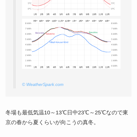
© WeatherSpark.com
冬場も最低気温10～13℃日中23℃～25℃なので東
京の春から夏くらいが向こうの真冬。