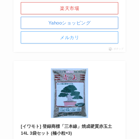
楽天市場
Yahooショッピング
メルカリ
ポチップ
[イワモト] 登録商標「三本線」焼成硬質赤玉土
14L 3袋セット (極小粒×3)