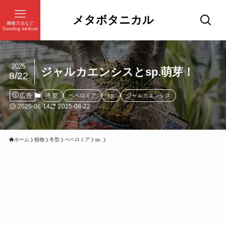
メタボタニカル
播種方法など
Seeding method
2025
ジャルカエンシスとsp.萌芽！
8/22
広告
冬型
ペペロミア
sp.
ジャルカエンシス
2025-06-14
2025-08-22
ホーム
植物
冬型
ペペロミア
sp.