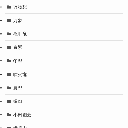
万物想
万象
亀甲竜
京紫
冬型
噴火竜
夏型
多肉
小田園芸