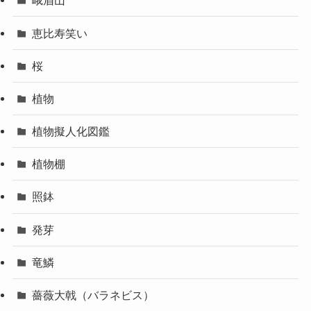
峨眉山
恵比寿笑い
桜
植物
植物擬人化図鑑
植物棚
照鉢
発芽
竜鱗
薔薇大戟（バラネビス）