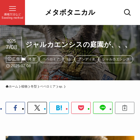
メタボタニカル
播種方法など
Seeding method
2025
ジャルカエンシスの庭園が、、、
7/08
広告
冬型
ペペロミア
sp.
アンディナ
ジャルカエンシス
2025-07-08
ホーム
植物
冬型
ペペロミア
sp.