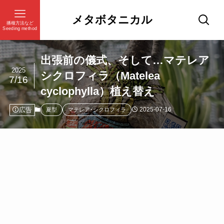
メタボタニカル
播種方法など
Seeding method
出張前の儀式、そして…マテレア
2025
シクロフィラ（Matelea
7/16
cyclophylla）植え替え
広告
2025-07-16
夏型
マテレア･シクロフィラ