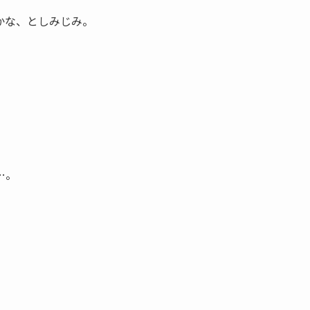
かな、としみじみ。
。
…。