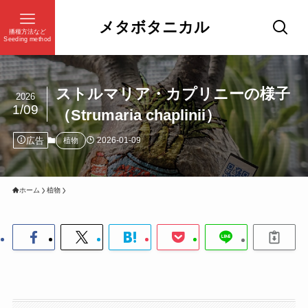
メタボタニカル
播種方法など
Seeding method
ストルマリア・カプリニーの様子
2026
1/09
（Strumaria chaplinii）
広告
2026-01-09
植物
ホーム
植物