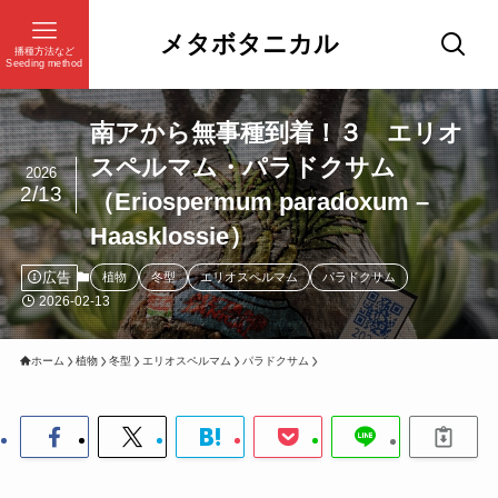
メタボタニカル
播種方法など
Seeding method
南アから無事種到着！３ エリオ
スペルマム・パラドクサム
2026
2/13
（Eriospermum paradoxum –
Haasklossie）
広告
植物
冬型
エリオスペルマム
パラドクサム
2026-02-13
ホーム
植物
冬型
エリオスペルマム
パラドクサム