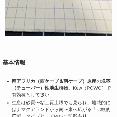
基本情報
南アフリカ（西ケープ＆南ケープ）原産
の
塊茎
（チューバー）性地生植物
。Kew（POWO）で
有効種として扱い。
生息は砂質〜粘土質土壌でも見られ、地域的に
はナマクアランドから南〜東へ広がる「比較的
広域」タイプとしてPBSに記載あり。