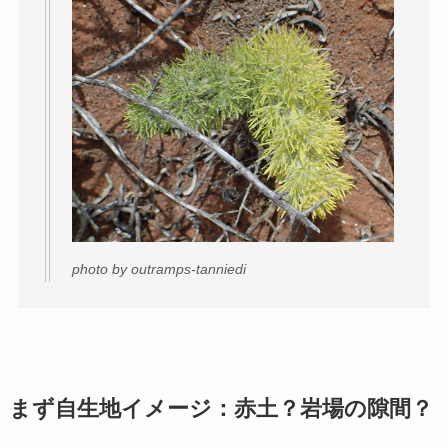
photo by outramps-tanniedi
まず自生地イメージ：赤土？岩場の隙間？