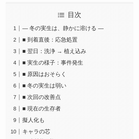
目次
― 冬の実生は、静かに溶ける ―
■ 到着直後：応急処置
■ 翌日：洗浄 → 植え込み
■ 実生の様子：事件発生
■ 原因はおそらく
■ 冬の実生は弱い
■ 次回の改善点
■ 現在の生存者
擬人化も
キャラの芯