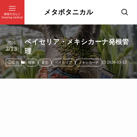
メタボタニカル
播種方法など
Seeding method
ベイセリア・メキシカーナ発根管
2026
3/13
理
広告
2026-03-13
植物
夏型
ベイセリア
メキシカーナ