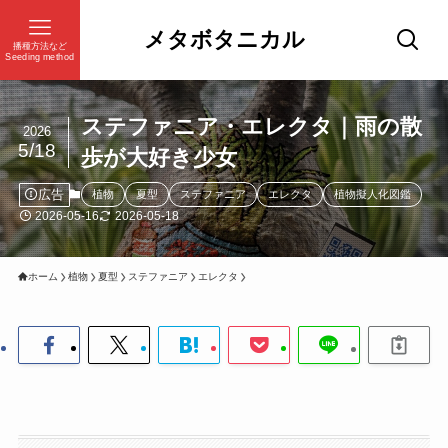
メタボタニカル
播種方法など
Seeding method
ステファニア・エレクタ｜雨の散
2026
5/18
歩が大好き少女
広告
植物
夏型
ステファニア
エレクタ
植物擬人化図鑑
2026-05-16
2026-05-18
ホーム
植物
夏型
ステファニア
エレクタ