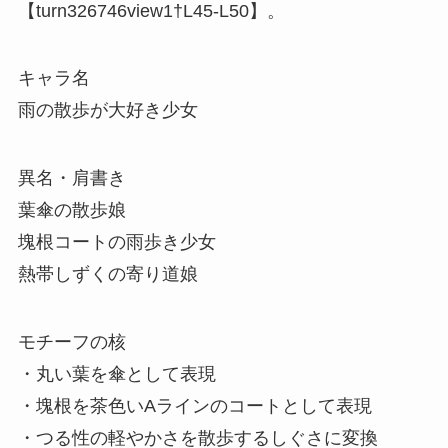
【turn326746view1†L45-L50】。
キャラ名
雨の散歩が大好き少女
異名・肩書き
葉傘の散歩娘
塊根コートの雨歩き少女
熱帯しずくの寄り道娘
モチーフの核
・丸い葉を傘として表現
・塊根を茶色いAラインのコートとして表現
・つる性の軽やかさを散歩するしぐさに変換