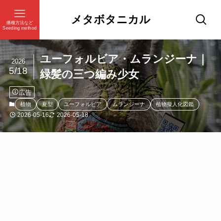
メタボタニカル
播種方法など
Seeding method
ユーフォルビア・ムランジーナ｜
2026
5/18
緑髪の三つ編み少女
広告
植物
夏型
ユーフォルビア
ムランジーナ
植物擬人化図鑑
2026-05-16
2026-05-18