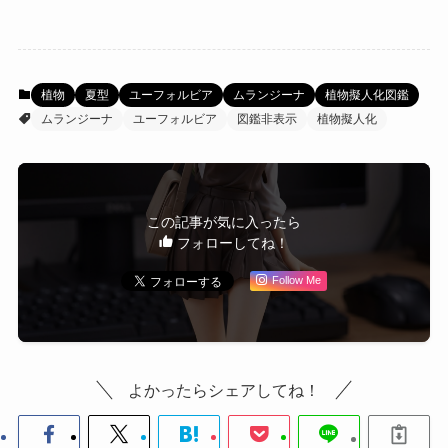
植物
夏型
ユーフォルビア
ムランジーナ
植物擬人化図鑑
ムランジーナ
ユーフォルビア
図鑑非表示
植物擬人化
この記事が気に入ったら
フォローしてね！
Follow Me
よかったらシェアしてね！