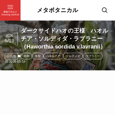
メタボタニカル
播種方法など
Seeding method
ダークサイドハオの王様 ハオル
2026
チア・ソルディダ・ラブラニー
5/19
（Haworthia sordida v.lavranii）
広告
植物
冬型
ハオルチア
ソルディダ
ラブラニー
2026-05-19