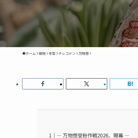
ホーム
植物
冬型
チレコドン
万物想
― 万物想受粉作戦2026、開幕 ―