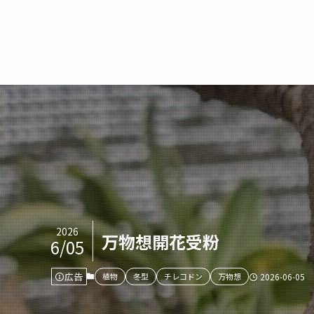
2026
万物想開花受粉
6/05
広告
植物
冬型
チレコドン
万物想
2026-06-05