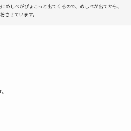
後にめしべがぴょこっと出てくるので、めしべが出てから、
受粉させています。
す。