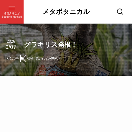
メタボタニカル
播種方法など
Seeding method
2026
グラキリス発根！
6/07
広告
2026-06-07
植物