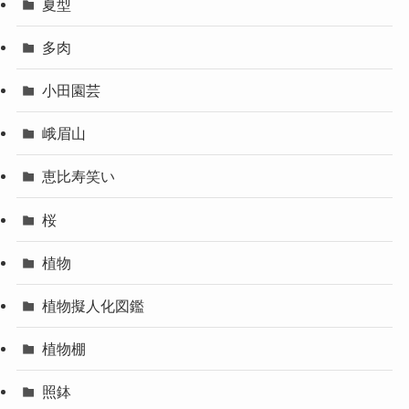
夏型
多肉
小田園芸
峨眉山
恵比寿笑い
桜
植物
植物擬人化図鑑
植物棚
照鉢