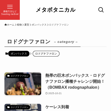
メタボタニカル
播種方法など
Seeding method
ホーム
植物
夏型
ボンバックス
ロドグナファロン
ロドグナファロン
– category –
ボンバックス
ロドグナファロン
熱帯の巨木ボンバックス・ロドグ
ロドグナファロン
ナファロン播種チャレンジ開始！
（BOMBAX rodognaphalon）
2025-10-21
ケーレス到着
ロドグナファロン