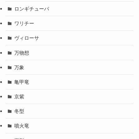
ロンギチューバ
ワリチー
ヴィローサ
万物想
万象
亀甲竜
京紫
冬型
噴火竜