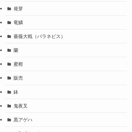
発芽
竜鱗
薔薇大戟（バラネビス）
蘭
蜜柑
販売
鉢
鬼夜叉
黒アゲハ