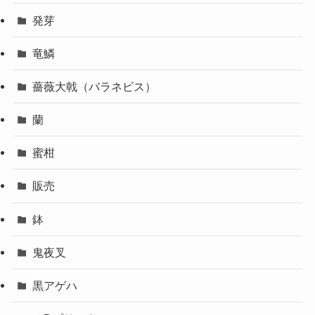
発芽
竜鱗
薔薇大戟（バラネビス）
蘭
蜜柑
販売
鉢
鬼夜叉
黒アゲハ