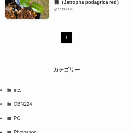
種（Jatropha podagrica red）
2025-11-01
1
カテゴリー
etc.
OBN224
PC
Photoshop