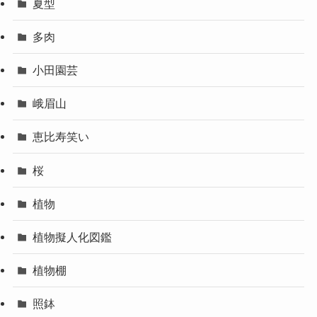
夏型
多肉
小田園芸
峨眉山
恵比寿笑い
桜
植物
植物擬人化図鑑
植物棚
照鉢