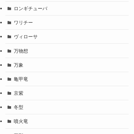
ロンギチューバ
ワリチー
ヴィローサ
万物想
万象
亀甲竜
京紫
冬型
噴火竜