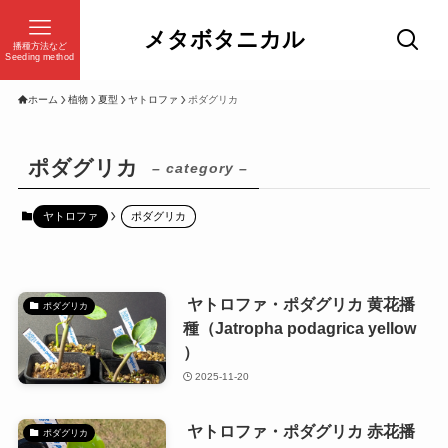
メタボタニカル
播種方法など
Seeding method
ホーム
植物
夏型
ヤトロファ
ポダグリカ
ポダグリカ
– category –
ヤトロファ
ポダグリカ
ヤトロファ・ポダグリカ 黄花播
ポダグリカ
種（Jatropha podagrica yellow
）
2025-11-20
ヤトロファ・ポダグリカ 赤花播
ポダグリカ