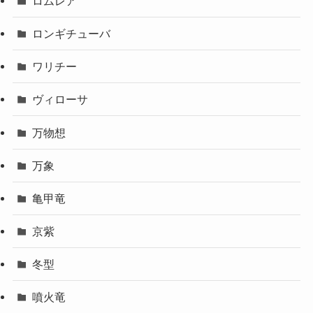
ロムレア
ロンギチューバ
ワリチー
ヴィローサ
万物想
万象
亀甲竜
京紫
冬型
噴火竜