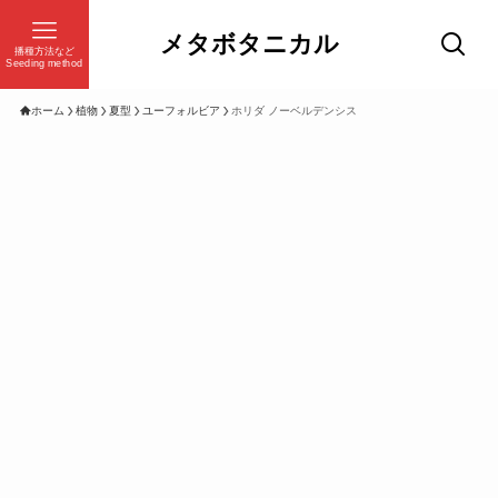
メタボタニカル
播種方法など
Seeding method
ホーム
植物
夏型
ユーフォルビア
ホリダ ノーベルデンシス