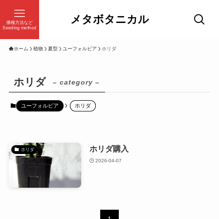
メタボタニカル
播種方法など
Seeding method
ホーム
植物
夏型
ユーフォルビア
ホリダ
ホリダ
– category –
ユーフォルビア
ホリダ
ホリダ購入
ホリダ
2026-04-07