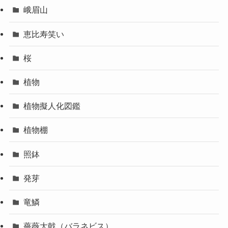
峨眉山
恵比寿笑い
桜
植物
植物擬人化図鑑
植物棚
照鉢
発芽
竜鱗
薔薇大戟（バラネビス）