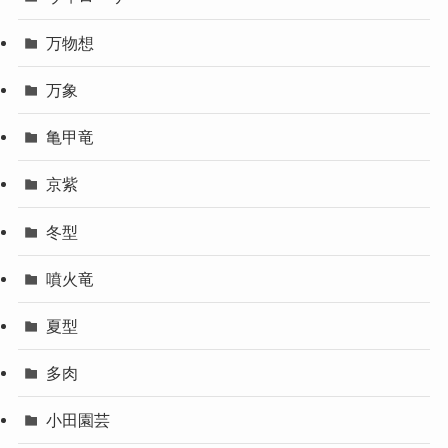
万物想
万象
亀甲竜
京紫
冬型
噴火竜
夏型
多肉
小田園芸