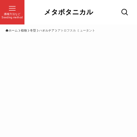
メタボタニカル
播種方法など
Seeding method
ホーム
植物
冬型
ハオルチア
アトロフスカ ミュータント