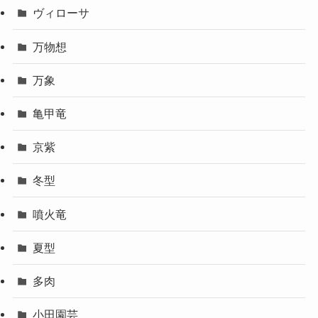
ヴィローサ
万物想
万象
亀甲竜
京紫
冬型
噴火竜
夏型
多肉
小田園芸