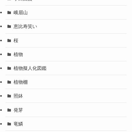
峨眉山
恵比寿笑い
桜
植物
植物擬人化図鑑
植物棚
照鉢
発芽
竜鱗