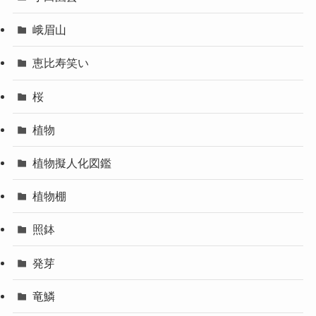
峨眉山
恵比寿笑い
桜
植物
植物擬人化図鑑
植物棚
照鉢
発芽
竜鱗