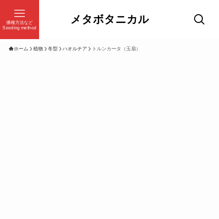
メタボタニカル
播種方法など
Seeding method
ホーム
植物
冬型
ハオルチア
トルンカータ（玉扇）