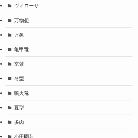
ヴィローサ
万物想
万象
亀甲竜
京紫
冬型
噴火竜
夏型
多肉
小田園芸