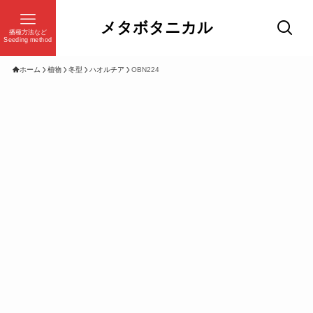
メタボタニカル
播種方法など
Seeding method
ホーム
植物
冬型
ハオルチア
OBN224