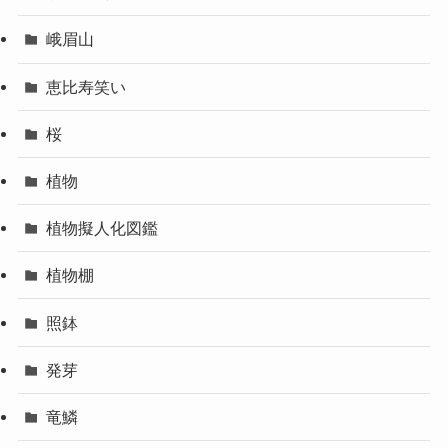
峨眉山
恵比寿笑い
桜
植物
植物擬人化図鑑
植物棚
照鉢
発芽
竜鱗