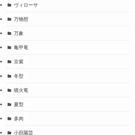
ヴィローサ
万物想
万象
亀甲竜
京紫
冬型
噴火竜
夏型
多肉
小田園芸