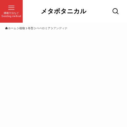
メタボタニカル
播種方法など
Seeding method
ホーム
植物
冬型
ペペロミア
アンディナ