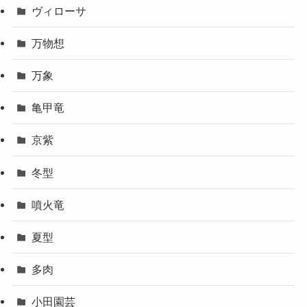
ヴィローサ
万物想
万象
亀甲竜
京紫
冬型
噴火竜
夏型
多肉
小田園芸