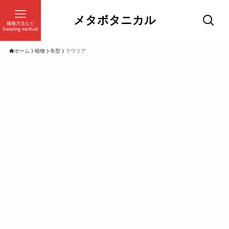
メタボタニカル
播種方法など
Seeding method
ホーム
植物
冬型
ラウリア