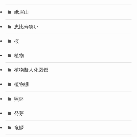
峨眉山
恵比寿笑い
桜
植物
植物擬人化図鑑
植物棚
照鉢
発芽
竜鱗