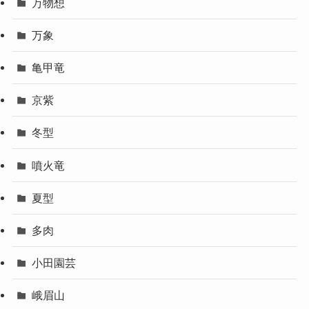
万物想
万象
亀甲竜
京紫
冬型
噴火竜
夏型
多肉
小田園芸
峨眉山