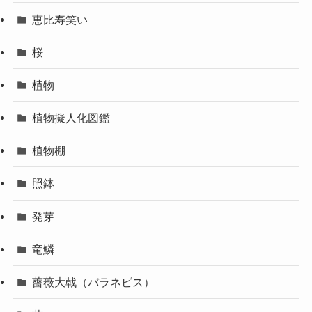
恵比寿笑い
桜
植物
植物擬人化図鑑
植物棚
照鉢
発芽
竜鱗
薔薇大戟（バラネビス）