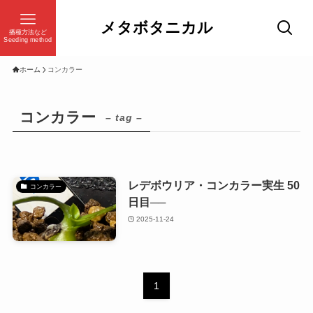
メタボタニカル
播種方法など
Seeding method
ホーム
コンカラー
コンカラー
– tag –
レデボウリア・コンカラー実生 50
コンカラー
日目──
2025-11-24
1