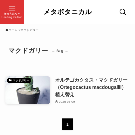
メタボタニカル
播種方法など
Seeding method
ホーム
マクドガリー
マクドガリー
– tag –
オルテゴカクタス・マクドガリー
マクドガリー
（Ortegocactus macdougallii）
植え替え
2026-06-09
1