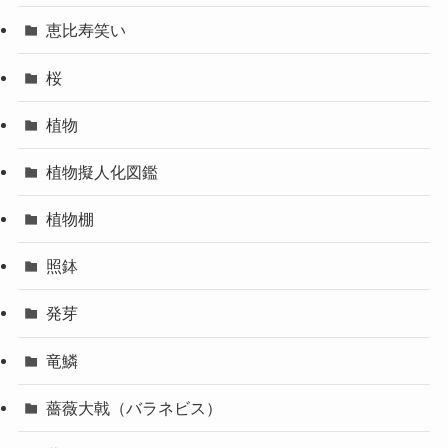
恵比寿笑い
桜
植物
植物擬人化図鑑
植物棚
照鉢
発芽
竜鱗
薔薇大戟（バラネビス）