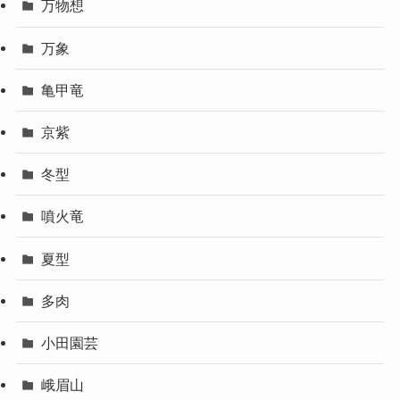
万物想
万象
亀甲竜
京紫
冬型
噴火竜
夏型
多肉
小田園芸
峨眉山