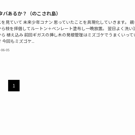
タバあるか？（のこされ島）
スを見ていて 未来少年コナン 思っていたことを具現化していきます。 親
から枝を拝借してルートン＋ベンレート塗布し一晩放置。 翌日よく洗い
から 植え込み 前回ギガスの挿し木の発根管理はミズゴケでうまくいって
 今回もミズゴケ...
-06-05
1