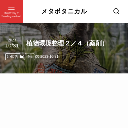
メタボタニカル
播種方法など
Seeding method
2023
植物環境整理２／４（薬剤）
10/31
広告
2023-10-31
植物