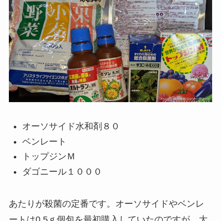
オーソサイド水和剤８０
ベンレート
トップジンＭ
ダゴニール１０００
あたりが殺菌の定番です。オーソサイドやベンレ
ートは0.5ｇ個包を最初購入していたのですが、大