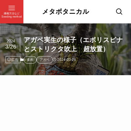
メタボタニカル
播種方法など
Seeding method
アガベ実生の様子（エボリスピナ
2024
3/26
とストリクタ吹上 超放置）
広告
2024-03-26
多肉
アガベ