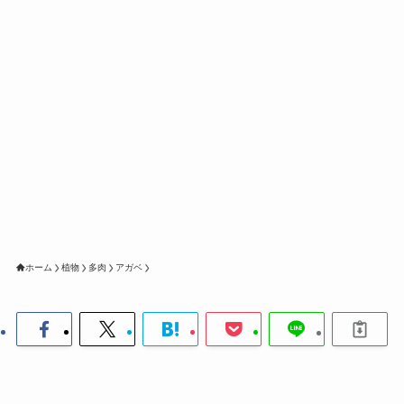
ホーム
植物
多肉
アガベ