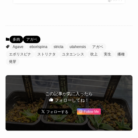
ポチップ
多肉
アガベ
Agave
eborispina
stricta
utahensis
アガベ
エボリスピナ
ストリクタ
ユタエンシス
吹上
実生
播種
発芽
この記事が気に入ったら
フォローしてね！
Follow Me