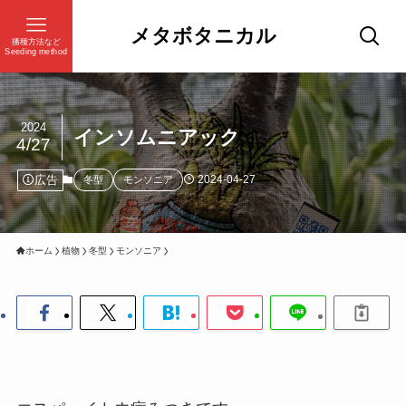
メタボタニカル
播種方法など
Seeding method
2024
インソムニアック
4/27
広告
2024-04-27
冬型
モンソニア
ホーム
植物
冬型
モンソニア