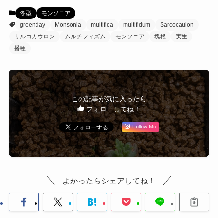
冬型
モンソニア
greenday
Monsonia
multifida
multifidum
Sarcocaulon
サルコカウロン
ムルチフィズム
モンソニア
塊根
実生
播種
この記事が気に入ったら
フォローしてね！
Follow Me
よかったらシェアしてね！