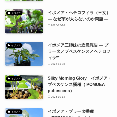
イポメア・ヘテロフィラ（三女）
イポメア
― なぜ芋が太らないのか問題 ―
2025-12-14
イポメア三姉妹の近況報告 — ブ
イポメア
ラータ／プベスケンス／ヘテロフ
ィラ**
2025-11-08
Silky Morning Glory イポメア・
イポメア
プベスケンス播種（IPOMOEA
pubescens）
2025-10-14
イポメア・ブラータ播種
イポメア