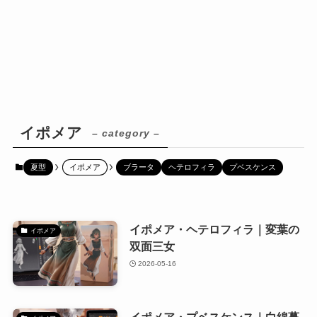
イポメア
– category –
夏型
イポメア
ブラータ
ヘテロフィラ
プベスケンス
イポメア・ヘテロフィラ｜変葉の
イポメア
双面三女
2026-05-16