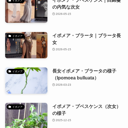
イポメア・プベスケンス｜白綿蔓
イポメア
の内気な次女
2026-05-15
イポメア・ブラータ｜ブラータ長
イポメア
女
2026-05-15
長女イポメア・ブラータの様子
イポメア
（Ipomoea bulluata）
2026-03-23
イポメア・プベスケンス（次女）
イポメア
の様子
2025-12-15