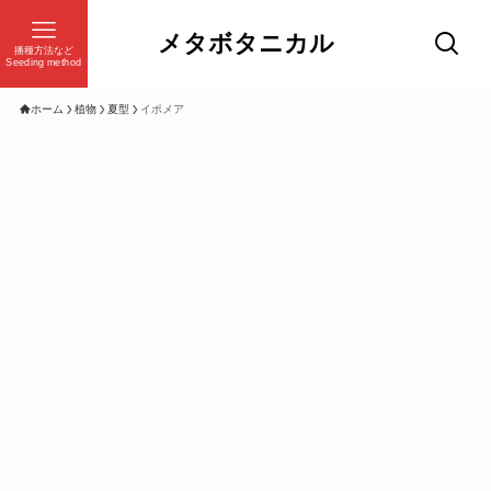
メタボタニカル
播種方法など
Seeding method
ホーム
植物
夏型
イポメア