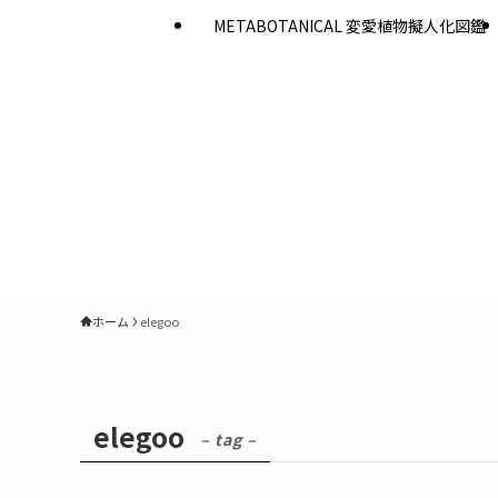
METABOTANICAL 変愛植物擬人化図鑑
ホーム
elegoo
elegoo
– tag –