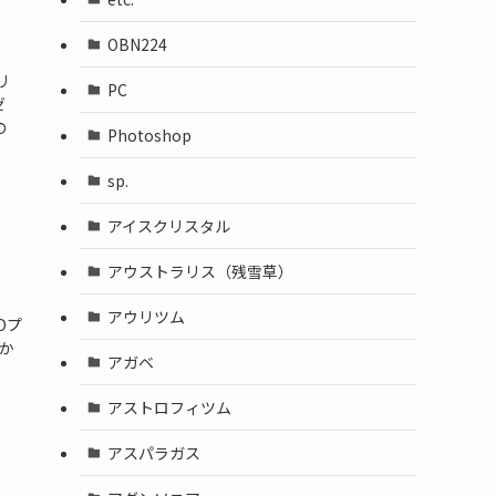
OBN224
リ
PC
ゼ
の
Photoshop
sp.
アイスクリスタル
アウストラリス（残雪草）
アウリツム
Dプ
長か
アガベ
アストロフィツム
アスパラガス