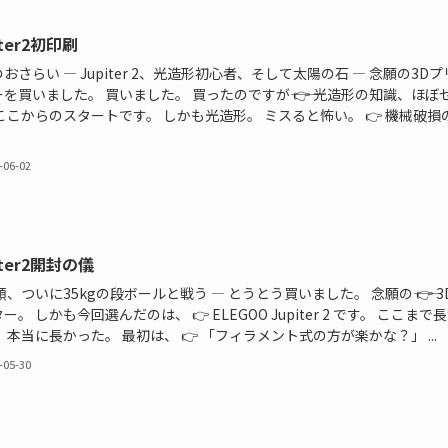
iter2初印刷
おさらい ― Jupiter 2、光造形初心者、そして太陽の石 ― 念願の3Dプ
を買いました。 買いました。 買ったのですが―― 👉 光造形の知識、ほぼ
ここからのスタートです。 しかも光造形。 ミスると怖い。 👉 機械破損
-06-02
iter2開封の儀
類、ついに35kgの段ボールと戦う ― とうとう買いました。 念願の―― 👉 3
ー。 しかも今回選んだのは、 👉 ELEGOO Jupiter 2 です。 ここまで
 本当に長かった。 最初は、 👉 「フィラメント式の方が楽かな？」 ...
-05-30