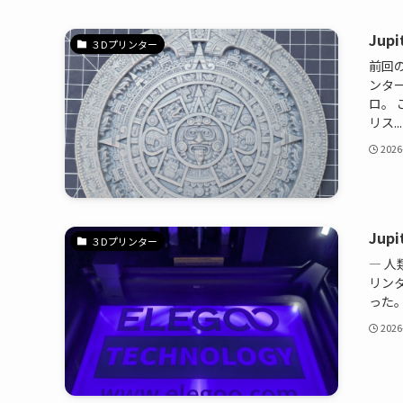
Jup
３Dプリンター
前回の
ンター
ロ。 
リス...
2026
Jup
３Dプリンター
― 人
リンタ
った。
2026