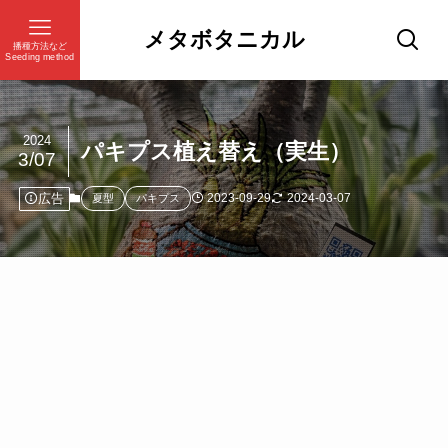
メタボタニカル
播種方法など
Seeding method
2024
パキプス植え替え（実生）
3/07
広告
2023-09-29
2024-03-07
夏型
パキプス