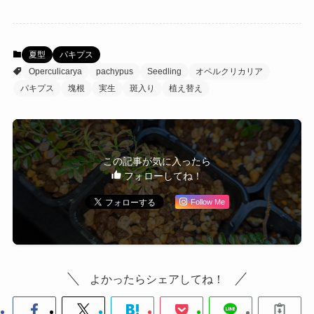
夏型
パキプス
Operculicarya
pachypus
Seedling
オペルクリカリア
パキプス
塊根
実生
斑入り
植え替え
この記事が気に入ったら
フォローしてね！
Follow Me
よかったらシェアしてね！