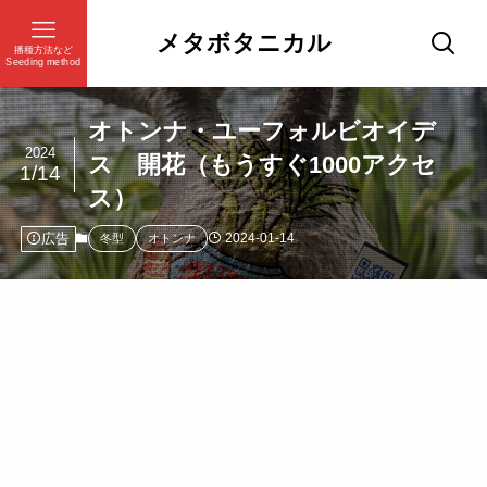
メタボタニカル
播種方法など
Seeding method
オトンナ・ユーフォルビオイデ
2024
ス 開花（もうすぐ1000アクセ
1/14
ス）
広告
2024-01-14
冬型
オトンナ