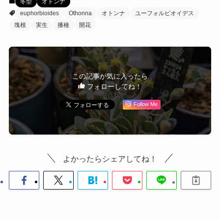
冬型
オトンナ
euphorbioides
Othonna
オトンナ
ユーフォルビオイデス
塊根
実生
播種
開花
この記事が気に入ったら
フォローしてね！
Follow Me
よかったらシェアしてね！