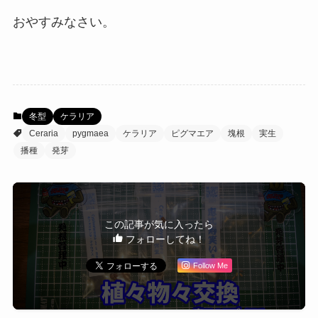
おやすみなさい。
冬型
ケラリア
Ceraria
pygmaea
ケラリア
ピグマエア
塊根
実生
播種
発芽
この記事が気に入ったら
フォローしてね！
Follow Me