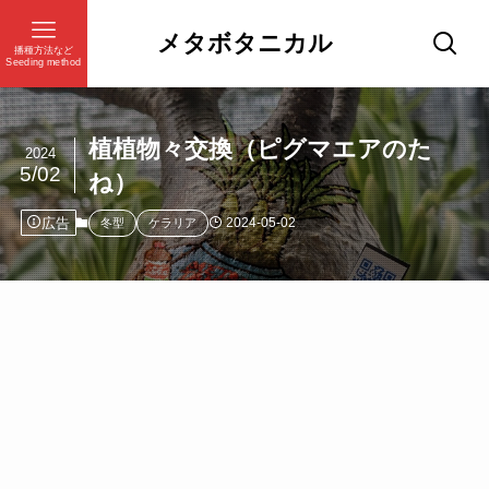
メタボタニカル
播種方法など
Seeding method
植植物々交換（ピグマエアのた
2024
5/02
ね）
広告
2024-05-02
冬型
ケラリア