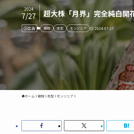
2024
超大株「月界」完全純白開
7/27
広告
植物
冬型
モンソニア
2024-07-27
ホーム
植物
冬型
モンソニア