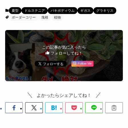
夏型
ドルステニア
パキポディウム
ギガス
グラキリス
ボーダーコリー
塊根
植物
この記事が気に入ったら
フォローしてね！
Follow Me
よかったらシェアしてね！