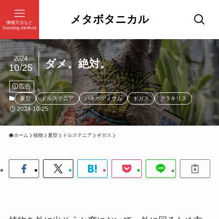
メタボタニカル
播種方法など
Seeding method
2024
ダメ。絶対。
10/25
広告
夏型
ドルステニア
パキポディウム
ギガス
グラキリス
2024-10-25
ホーム
植物
夏型
ドルステニア
ギガス