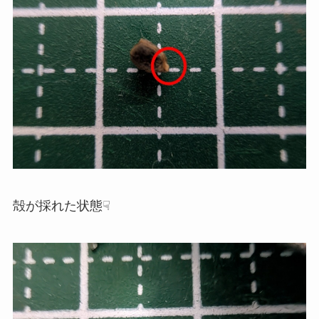
殻が採れた状態☟