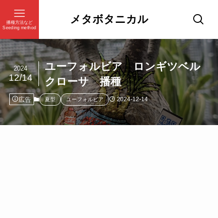
メタボタニカル
播種方法など
Seeding method
ユーフォルビア ロンギツベル
2024
12/14
クローサ 播種
広告
2024-12-14
夏型
ユーフォルビア