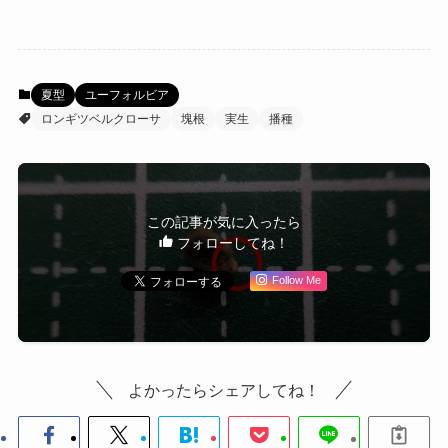
夏型
ユーフォルビア
ロンギツベルクローサ
塊根
実生
播種
この記事が気に入ったら
フォローしてね！
Follow Me
よかったらシェアしてね！