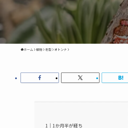
ホーム
植物
冬型
オトンナ
1か月半が経ち