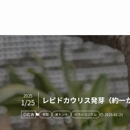
2025
レピドカウリス発芽（約一
1/25
広告
冬型
オトンナ
ペラルゴニウム
2025-01-25