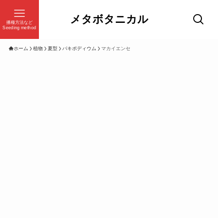
メタボタニカル
播種方法など
Seeding method
ホーム
植物
夏型
パキポディウム
マカイエンセ