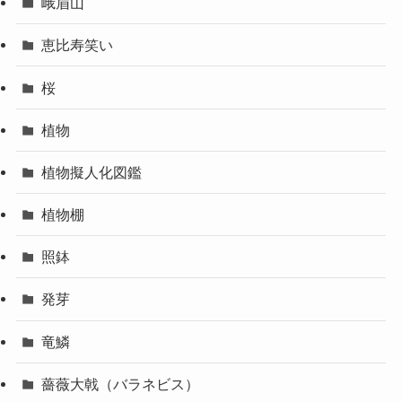
峨眉山
恵比寿笑い
桜
植物
植物擬人化図鑑
植物棚
照鉢
発芽
竜鱗
薔薇大戟（バラネビス）