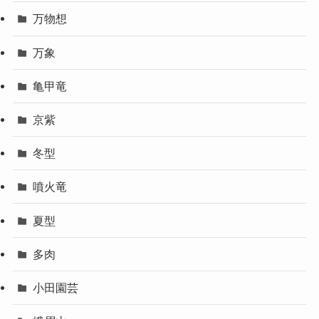
万物想
万象
亀甲竜
京紫
冬型
噴火竜
夏型
多肉
小田園芸