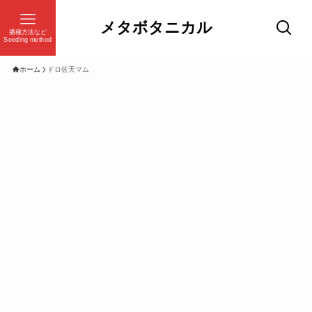
メタボタニカル
播種方法など
Seeding method
ホーム
ドロ佐天マム