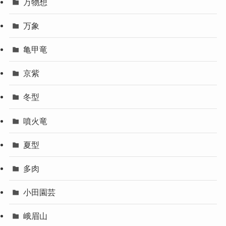
万物想
万象
亀甲竜
京紫
冬型
噴火竜
夏型
多肉
小田園芸
峨眉山