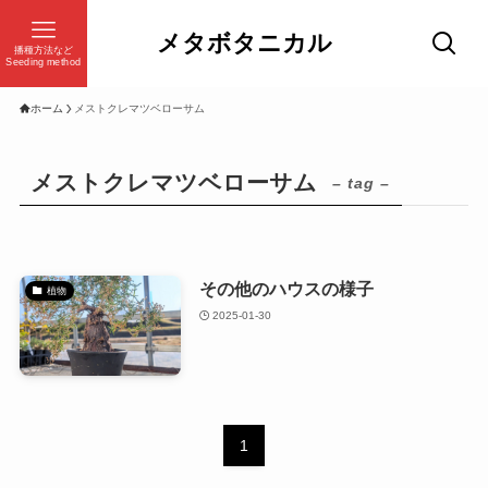
メタボタニカル
播種方法など
Seeding method
ホーム
メストクレマツベローサム
メストクレマツベローサム
– tag –
その他のハウスの様子
植物
2025-01-30
1