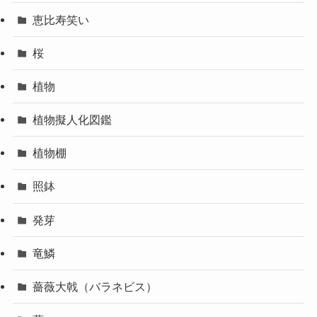
恵比寿笑い
桜
植物
植物擬人化図鑑
植物棚
照鉢
発芽
竜鱗
薔薇大戟（バラネビス）