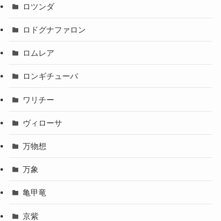
ロツンダ
ロドグナファロン
ロムレア
ロンギチューバ
ワリチー
ヴィローサ
万物想
万象
亀甲竜
京紫