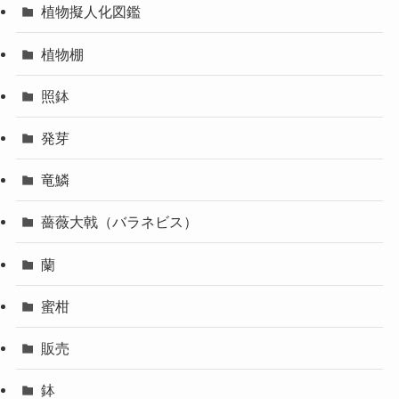
植物擬人化図鑑
植物棚
照鉢
発芽
竜鱗
薔薇大戟（バラネビス）
蘭
蜜柑
販売
鉢