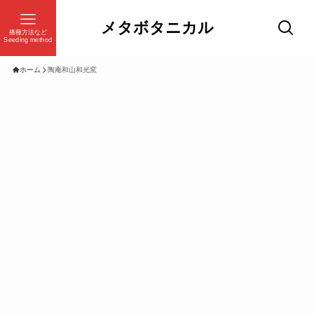
メタボタニカル
播種方法など
Seeding method
ホーム
陶庵和山和光窯